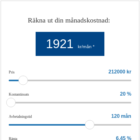
Räkna ut din månadskostnad:
1921
kr/mån *
212000
kr
Pris
20
%
Kontantinsats
120
mån
Avbetalningstid
6,45
%
Ränta