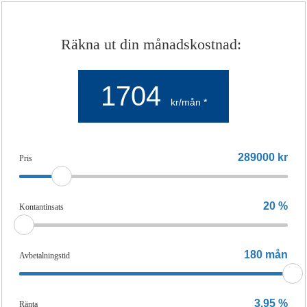
Räkna ut din månadskostnad:
1704
kr/mån *
289000
kr
Pris
20
%
Kontantinsats
180
mån
Avbetalningstid
3,95
%
Ränta