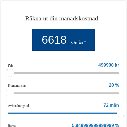
Räkna ut din månadskostnad:
6618
kr/mån *
499900
kr
Pris
20
%
Kontantinsats
72
mån
Avbetalningstid
5,949999999999999
%
Ränta