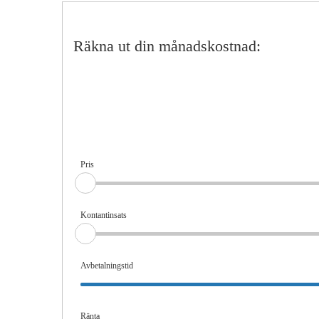
Räkna ut din månadskostnad:
Pris
Kontantinsats
Avbetalningstid
Ränta