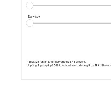
Restvärde
* Effektiva räntan är för närvarande
6,48
procent.
Uppläggningsavgift på
588 kr
och administrativ avgift på
59 kr
tillkomm